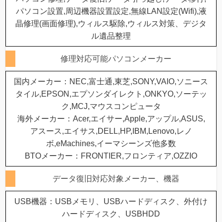
パソコン設置,周辺機器設置設定,無線LAN設定(Wifi),液
晶修理(画面修理),ウィルス駆除,ウィルス対策、デジタ
ル遺品整理
修理対応可能パソコンメーカー
国内メーカー：NEC,富士通,東芝,SONY,VAIO,ソニース
タイル,EPSON,エプソンダイレクト,ONKYO,ソーテッ
ク,MCJ,マウスコンピュータ
海外メーカー：Acer,エイサー,Apple,アップル,ASUS,
アスース,エイサス,DELL,HP,IBM,Lenovo,レノ
ボ,eMachines,イーマシーンズ他多数
BTOメーカー：FRONTIER,フロンティア,OZZIO
データ復旧対応対象メーカー、機器
USB機器：USBメモリ、USBハードディスク、外付け
ハードディスク、USBHDD