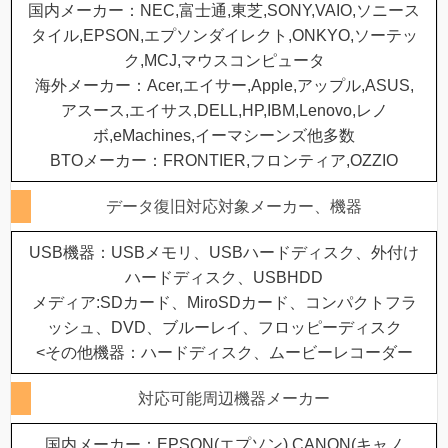
国内メーカー：NEC,富士通,東芝,SONY,VAIO,ソニース
タイル,EPSON,エプソンダイレクト,ONKYO,ソーテッ
ク,MCJ,マウスコンピュータ
海外メーカー：Acer,エイサー,Apple,アップル,ASUS,
アスース,エイサス,DELL,HP,IBM,Lenovo,レノ
ボ,eMachines,イーマシーンズ他多数
BTOメーカー：FRONTIER,フロンティア,OZZIO
データ復旧対応対象メーカー、機器
USB機器：USBメモリ、USBハードディスク、外付け
ハードディスク、USBHDD
メディア:SDカード、MiroSDカード、コンパクトフラ
ッシュ、DVD、ブルーレイ、フロッピーディスク
<その他機器：ハードディスク、ムービーレコーダー
対応可能周辺機器メーカー
国内メーカー：EPSON(エプソン),CANON(キャノ