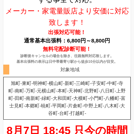
メーカー・家電量販店より安価に対応
致します！
出張対応可能！
通常基本出張料：6,800円～8,800円
無料宅配診断可能！
診断後キャンセルの場合を除き、往路無料対応致します。
基本出張料の表示は日中帯最寄り駅から徒歩10分以内が目安。
対象地域
旭町-東町-明神町-横山町-新町-三崎町-子安町-中町-寺
町-南町-万町-元横山町-本町-天神町-北野町-八日町-上野
町-田町-南新町-緑町-大和田町-大横町-小門町-八幡町-富
士見町-本郷町-暁町-平岡町-片倉町-中野上町-八木町-大
谷町-台町-打越町-
8月7日 18:45 只今の時間