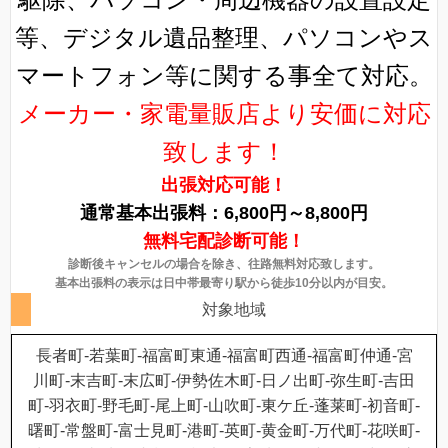
等、デジタル遺品整理、パソコンやス
マートフォン等に関する事全て対応。
メーカー・家電量販店より安価に対応
致します！
出張対応可能！
通常基本出張料：6,800円～8,800円
無料宅配診断可能！
診断後キャンセルの場合を除き、往路無料対応致します。
基本出張料の表示は日中帯最寄り駅から徒歩10分以内が目安。
対象地域
長者町-若葉町-福富町東通-福富町西通-福富町仲通-宮
川町-末吉町-末広町-伊勢佐木町-日ノ出町-弥生町-吉田
町-羽衣町-野毛町-尾上町-山吹町-東ケ丘-蓬莱町-初音町-
曙町-常盤町-富士見町-港町-英町-黄金町-万代町-花咲町-