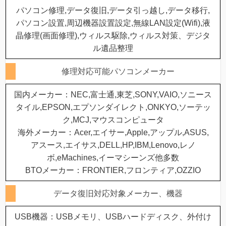
パソコン修理,データ復旧,データ引っ越し,データ移行,
パソコン設置,周辺機器設置設定,無線LAN設定(Wifi),液
晶修理(画面修理),ウィルス駆除,ウィルス対策、デジタ
ル遺品整理
修理対応可能パソコンメーカー
国内メーカー：NEC,富士通,東芝,SONY,VAIO,ソニース
タイル,EPSON,エプソンダイレクト,ONKYO,ソーテッ
ク,MCJ,マウスコンピュータ
海外メーカー：Acer,エイサー,Apple,アップル,ASUS,
アスース,エイサス,DELL,HP,IBM,Lenovo,レノ
ボ,eMachines,イーマシーンズ他多数
BTOメーカー：FRONTIER,フロンティア,OZZIO
データ復旧対応対象メーカー、機器
USB機器：USBメモリ、USBハードディスク、外付け