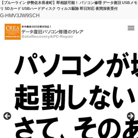
【ブルーライン 伊勢佐木長者町】即相談可能！ パソコン修理 データ復旧 USBメモ
リ SDカード USBハードディスク ウィルス駆除 即日対応 夜間深夜受付
G-HMV3JW9SCH