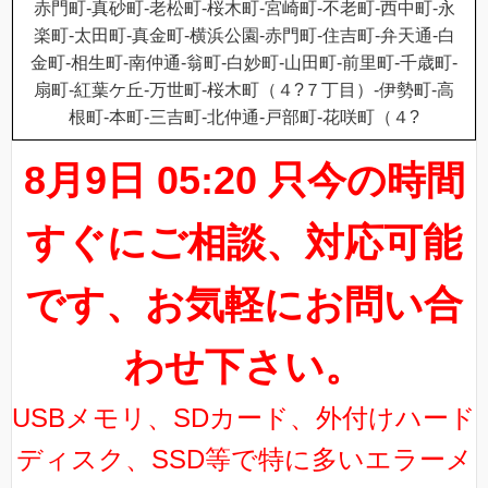
赤門町-真砂町-老松町-桜木町-宮崎町-不老町-西中町-永
楽町-太田町-真金町-横浜公園-赤門町-住吉町-弁天通-白
金町-相生町-南仲通-翁町-白妙町-山田町-前里町-千歳町-
扇町-紅葉ケ丘-万世町-桜木町（４?７丁目）-伊勢町-高
根町-本町-三吉町-北仲通-戸部町-花咲町（４?
8月9日 05:20 只今の時間
すぐにご相談、対応可能
です、お気軽にお問い合
わせ下さい。
USBメモリ、SDカード、外付けハード
ディスク、SSD等で特に多いエラーメ