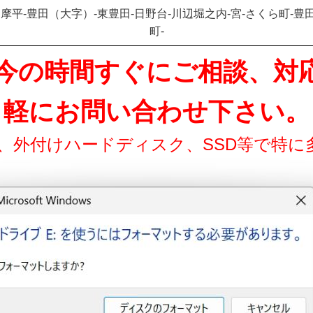
多摩平-豊田（大字）-東豊田-日野台-川辺堀之内-宮-さくら町-豊
町-
37 只今の時間すぐにご相談、
軽にお問い合わせ下さい。
ド、外付けハードディスク、SSD等で特