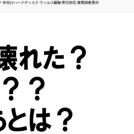
ド 外付けハードディスク ウィルス駆除 即日対応 夜間深夜受付