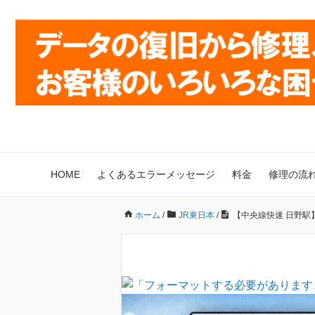
HOME
よくあるエラーメッセージ
料金
修理の流
ホーム
/
JR東日本
/
【中央線快速 日野駅