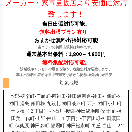
メーカー・家電量販店より安価に対応
致します！
当日出張対応可能。
無料出張プラン有り！
おまかせ無料出張対応可能
当エリアの初回出張料は無料です。
通常基本出張料：1,800～4,800円
無料集配対応可能。
診断後キャンセルの場合を除き、往路無料対応致します。
基本出張料の表示は日中帯最寄り駅から徒歩10分以内が目安。
対象地域
本郷-猿楽町-三崎町-西神田-神田駿河台-神田神保町-外
神田-湯島-飯田橋-九段北-神田淡路町-西片-神田小川町-
一ツ橋（２丁目）-小石川-後楽-神田練塀町-富士見-神
田美土代町-上野-白山（１丁目）-下宮比町-神田須田
町-秋葉原-神田多町-揚場町-神田松永町-向丘-白山（２?