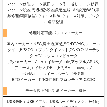
パソコン修理,データ復旧,データ引っ越し,データ移行,
パソコン設置,周辺機器設置設定,無線LAN設定(Wifi),液
晶修理(画面修理),ウィルス駆除,ウィルス対策、デジタ
ル遺品整理
修理対応可能パソコンメーカー
国内メーカー：NEC,富士通,東芝,SONY,VAIO,ソニース
タイル,EPSON,エプソンダイレクト,ONKYO,ソーテッ
ク,MCJ,マウスコンピュータ
海外メーカー：Acer,エイサー,Apple,アップル,ASUS,
アスース,エイサス,DELL,HP,IBM,Lenovo,レノ
ボ,eMachines,イーマシーンズ他多数
BTOメーカー：FRONTIER,フロンティア,OZZIO
データ復旧対応対象メーカー、機器
USB機器：USBメモリ、USBハードディスク、外付け