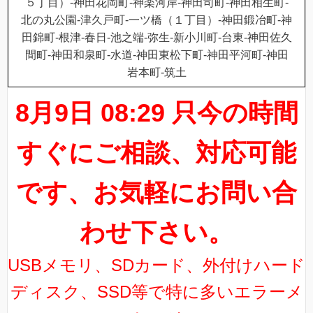
５丁目）-神田花岡町-神楽河岸-神田司町-神田相生町-
北の丸公園-津久戸町-一ツ橋（１丁目）-神田鍛冶町-神
田錦町-根津-春日-池之端-弥生-新小川町-台東-神田佐久
間町-神田和泉町-水道-神田東松下町-神田平河町-神田
岩本町-筑土
8月9日 08:29 只今の時間
すぐにご相談、対応可能
です、お気軽にお問い合
わせ下さい。
USBメモリ、SDカード、外付けハード
ディスク、SSD等で特に多いエラーメ