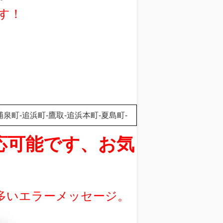
す！
泉町-追浜町-鷹取-追浜本町-夏島町-
対応可能です、お気
に多いエラーメッセージ。