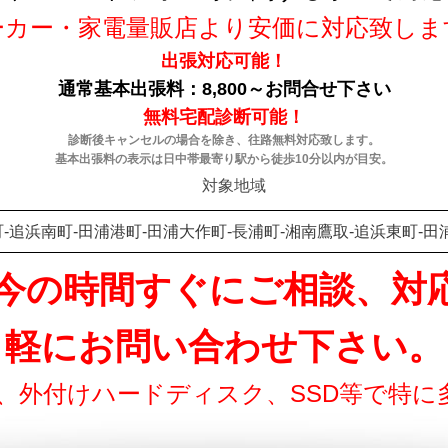
ーカー・家電量販店より安価に対応致しま
出張対応可能！
通常基本出張料：8,800～お問合せ下さい
無料宅配診断可能！
診断後キャンセルの場合を除き、往路無料対応致します。
基本出張料の表示は日中帯最寄り駅から徒歩10分以内が目安。
対象地域
町-追浜南町-田浦港町-田浦大作町-長浦町-湘南鷹取-追浜東町-田浦
55 只今の時間すぐにご相談、
軽にお問い合わせ下さい。
ド、外付けハードディスク、SSD等で特