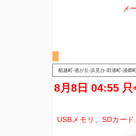
メ
船越町-港が丘-浜見台-田浦町-浦郷
8月8日 04:
USBメモリ、SDカー