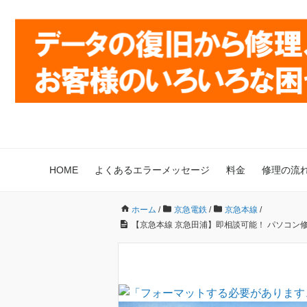
HOME
よくあるエラーメッセージ
料金
修理の流
ホーム
/
京急電鉄
/
京急本線
/
【京急本線 京急田浦】即相談可能！ パソコン修理