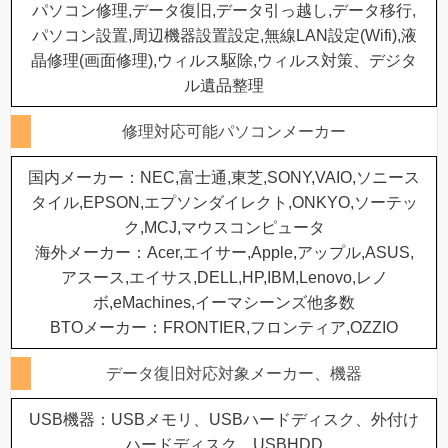
パソコン修理,データ復旧,データ引っ越し,データ移行,
パソコン設置,周辺機器設置設定,無線LAN設定(Wifi),液
晶修理(画面修理),ウィルス駆除,ウィルス対策、デジタ
ル遺品整理
修理対応可能パソコンメーカー
国内メーカー：NEC,富士通,東芝,SONY,VAIO,ソニース
タイル,EPSON,エプソンダイレクト,ONKYO,ソーテッ
ク,MCJ,マウスコンピュータ
海外メーカー：Acer,エイサー,Apple,アップル,ASUS,
アスース,エイサス,DELL,HP,IBM,Lenovo,レノ
ボ,eMachines,イーマシーンズ他多数
BTOメーカー：FRONTIER,フロンティア,OZZIO
データ復旧対応対象メーカー、機器
USB機器：USBメモリ、USBハードディスク、外付け
ハードディスク、USBHDD