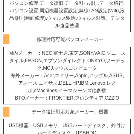
パソコン修理,データ復旧,データ引っ越し,データ移行,
パソコン設置,周辺機器設置設定,無線LAN設定(Wifi),液
晶修理(画面修理),ウィルス駆除,ウィルス対策、デジタ
ル遺品整理
修理対応可能パソコンメーカー
国内メーカー：NEC,富士通,東芝,SONY,VAIO,ソニース
タイル,EPSON,エプソンダイレクト,ONKYO,ソーテッ
ク,MCJ,マウスコンピュータ
海外メーカー：Acer,エイサー,Apple,アップル,ASUS,
アスース,エイサス,DELL,HP,IBM,Lenovo,レノ
ボ,eMachines,イーマシーンズ他多数
BTOメーカー：FRONTIER,フロンティア,OZZIO
データ復旧対応対象メーカー、機器
USB機器：USBメモリ、USBハードディスク、外付け
ハードディスク、USBHDD