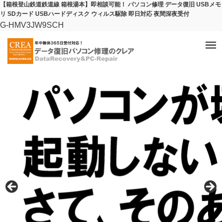
【箱根登山鉄道鉄道線 箱根湯本】即相談可能！ パソコン修理 データ復旧 USBメモ
リ SDカード USBハードディスク ウィルス駆除 即日対応 夜間深夜受付
G-HMV3JW9SCH