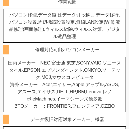
作業範囲
パソコン修理,データ復旧,データ引っ越し,データ移行,
パソコン設置,周辺機器設置設定,無線LAN設定(Wifi),液
晶修理(画面修理),ウィルス駆除,ウィルス対策、デジタ
ル遺品整理
修理対応可能パソコンメーカー
国内メーカー：NEC,富士通,東芝,SONY,VAIO,ソニース
タイル,EPSON,エプソンダイレクト,ONKYO,ソーテッ
ク,MCJ,マウスコンピュータ
海外メーカー：Acer,エイサー,Apple,アップル,ASUS,
アスース,エイサス,DELL,HP,IBM,Lenovo,レノ
ボ,eMachines,イーマシーンズ他多数
BTOメーカー：FRONTIER,フロンティア,OZZIO
データ復旧対応対象メーカー、機器