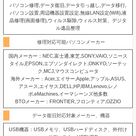
パソコン修理,データ復旧,データ引っ越し,データ移行,
パソコン設置,周辺機器設置設定,無線LAN設定(Wifi),液
晶修理(画面修理),ウィルス駆除,ウィルス対策、デジタ
ル遺品整理
修理対応可能パソコンメーカー
国内メーカー：NEC,富士通,東芝,SONY,VAIO,ソニース
タイル,EPSON,エプソンダイレクト,ONKYO,ソーテッ
ク,MCJ,マウスコンピュータ
海外メーカー：Acer,エイサー,Apple,アップル,ASUS,
アスース,エイサス,DELL,HP,IBM,Lenovo,レノ
ボ,eMachines,イーマシーンズ他多数
BTOメーカー：FRONTIER,フロンティア,OZZIO
データ復旧対応対象メーカー、機器
USB機器：USBメモリ、USBハードディスク、外付け