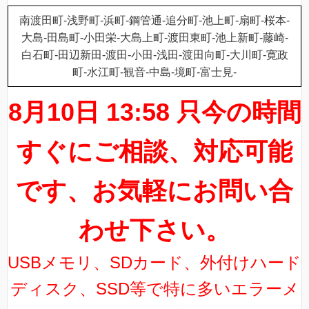
南渡田町-浅野町-浜町-鋼管通-追分町-池上町-扇町-桜本-
大島-田島町-小田栄-大島上町-渡田東町-池上新町-藤崎-
白石町-田辺新田-渡田-小田-浅田-渡田向町-大川町-寛政
町-水江町-観音-中島-境町-富士見-
8月10日 13:58 只今の時間
すぐにご相談、対応可能
です、お気軽にお問い合
わせ下さい。
USBメモリ、SDカード、外付けハード
ディスク、SSD等で特に多いエラーメ