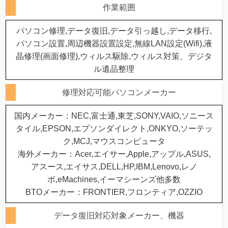
作業範囲
パソコン修理,データ復旧,データ引っ越し,データ移行,
パソコン設置,周辺機器設置設定,無線LAN設定(Wifi),液
晶修理(画面修理),ウィルス駆除,ウィルス対策、デジタ
ル遺品整理
修理対応可能パソコンメーカー
国内メーカー：NEC,富士通,東芝,SONY,VAIO,ソニース
タイル,EPSON,エプソンダイレクト,ONKYO,ソーテッ
ク,MCJ,マウスコンピュータ
海外メーカー：Acer,エイサー,Apple,アップル,ASUS,
アスース,エイサス,DELL,HP,IBM,Lenovo,レノ
ボ,eMachines,イーマシーンズ他多数
BTOメーカー：FRONTIER,フロンティア,OZZIO
データ復旧対応対象メーカー、機器