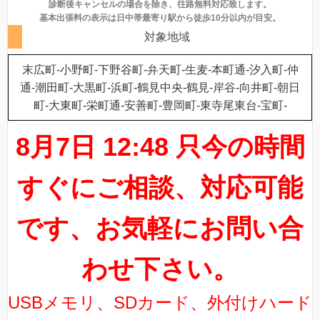
診断後キャンセルの場合を除き、往路無料対応致します。
基本出張料の表示は日中帯最寄り駅から徒歩10分以内が目安。
対象地域
末広町-小野町-下野谷町-弁天町-生麦-本町通-汐入町-仲
通-潮田町-大黒町-浜町-鶴見中央-鶴見-岸谷-向井町-朝日
町-大東町-栄町通-安善町-豊岡町-東寺尾東台-宝町-
8月7日 12:48 只今の時間
すぐにご相談、対応可能
です、お気軽にお問い合
わせ下さい。
USBメモリ、SDカード、外付けハード