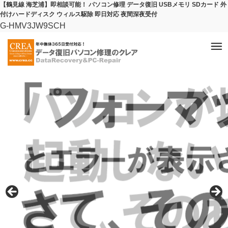
【鶴見線 海芝浦】即相談可能！ パソコン修理 データ復旧 USBメモリ SDカード 外
付けハードディスク ウィルス駆除 即日対応 夜間深夜受付
G-HMV3JW9SCH