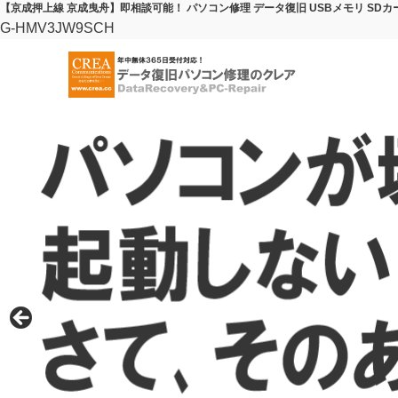
【京成押上線 京成曳舟】即相談可能！ パソコン修理 データ復旧 USBメモリ SD
G-HMV3JW9SCH