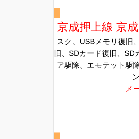
京成押上線 京
スク、USBメモリ復旧、
旧、SDカード復旧、SD
ア駆除、エモテット駆
メ