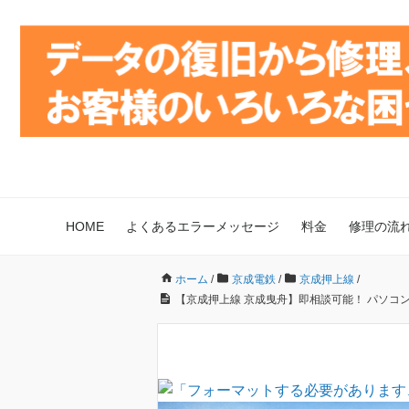
HOME
よくあるエラーメッセージ
料金
修理の流
ホーム
/
京成電鉄
/
京成押上線
/
【京成押上線 京成曳舟】即相談可能！ パソコン修