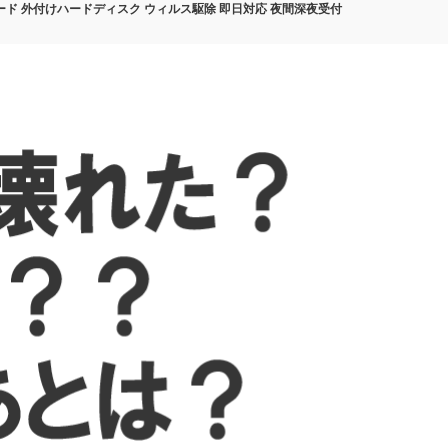
カード 外付けハードディスク ウィルス駆除 即日対応 夜間深夜受付