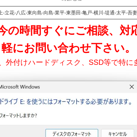
上-立花-八広-東向島-向島-業平-東墨田-亀戸-横川-堤通-太平-吾妻
15 只今の時間すぐにご相談、
軽にお問い合わせ下さい。
ド、外付けハードディスク、SSD等で特