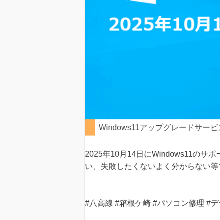
Windows11アップグレードサー
2025年10月14日にWindows1
い、失敗したくないよく分からない等
#八高線 #箱根ケ崎 #パソコン修理 #デー