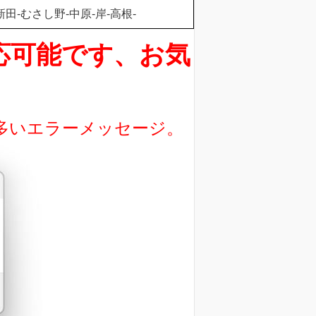
田-むさし野-中原-岸-高根-
対応可能です、お気
に多いエラーメッセージ。