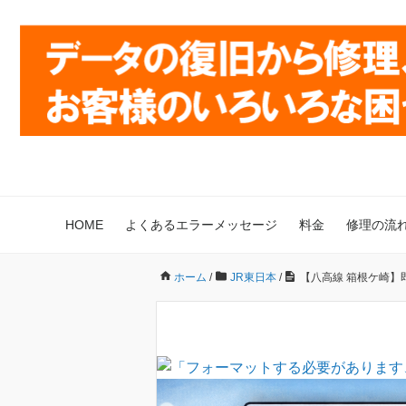
HOME
よくあるエラーメッセージ
料金
修理の流
ホーム
/
JR東日本
/
【八高線 箱根ケ崎】即