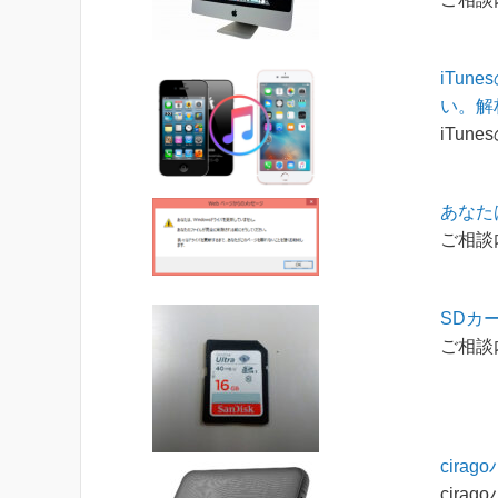
iTu
い。解
iTun
あなた
ご相談
SDカ
ご相談
cir
cira