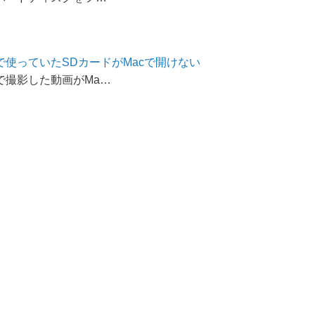
roで使っていたSDカードがMacで開けない
roで撮影した動画がMa…