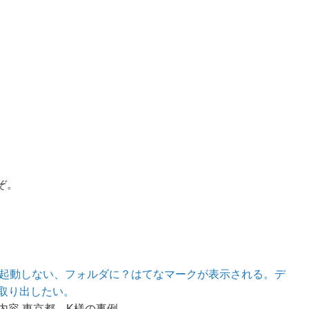
ぞ。
cが起動しない、フォルダに？はてなマークが表示される。デ
取り出したい。
内容 東京都、K様の事例…